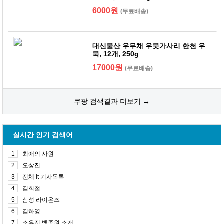
6000원
(무료배송)
대신물산 우무채 우뭇가사리 한천 우
묵, 12개, 250g
17000원
(무료배송)
쿠팡 검색결과 더보기 →
실시간 인기 검색어
1
최애의 사원
2
오상진
3
전체 lt 기사목록
4
김희철
5
삼성 라이온즈
6
김하영
7
소유진 백종원 소개