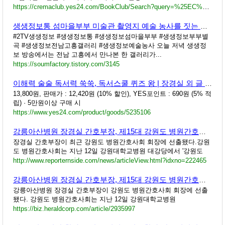
https://cremaclub.yes24.com/BookClub/Search?query=%25EC%259E%25A5%25EA%25B2%25BD%25EC%258B%25A4
생생정보통 섬마을부부 미술관 촬영지 예술 농사를 짓는 부부별곡 전남 고흥 갤러리 선호남 장경실 1386회
#2TV생생정보 #생생정보통 #생생정보섬마을부부 #생생정보부부별
곡 #생생정보전남고흥갤러리 #생생정보예술농사 오늘 저녁 생생정
보 방송에서는 전남 고흥에서 만나본 한 갤러리가...
https://soumfactory.tistory.com/3145
이해력 술술 독서력 쑥쑥, 독서스쿨 퀴즈 왕 | 장경실 외 글 | 자유로운상상
13,800원, 판매가 : 12,420원 (10% 할인), YES포인트 : 690원 (5% 적
립) · 5만원이상 구매 시
https://www.yes24.com/product/goods/5235106
강릉아산병원 장경실 간호부장, 제15대 강원도 병원간호사회 회장에 선출
장경실 간호부장이 최근 강원도 병원간호사회 회장에 선출됐다.강원
도 병원간호사회는 지난 12일 강원대학교병원 대강당에서 '강원도
http://www.reporternside.com/news/articleView.html?idxno=222465
강릉아산병원 장경실 간호부장, 제15대 강원도 병원간호사회 회장 선출
강릉아산병원 장경실 간호부장이 강원도 병원간호사회 회장에 선출
됐다. 강원도 병원간호사회는 지난 12일 강원대학교병원
https://biz.heraldcorp.com/article/2935997