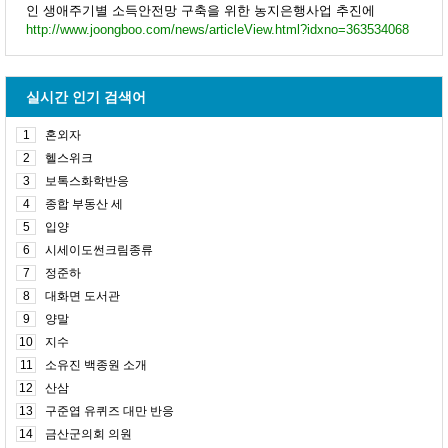
인 생애주기별 소득안전망 구축을 위한 농지은행사업 추진에
http://www.joongboo.com/news/articleView.html?idxno=363534068
실시간 인기 검색어
1
혼외자
2
헬스위크
3
보톡스화학반응
4
종합 부동산 세
5
입양
6
시세이도썬크림종류
7
정준하
8
대화면 도서관
9
양말
10
지수
11
소유진 백종원 소개
12
산삼
13
구준엽 유퀴즈 대만 반응
14
금산군의회 의원