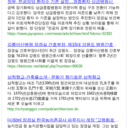
정부, 전공의당 환자수 기준 설정…경증환자 상급병원시 과다비용도 검토
공백 장기화에도 상급종합병원의 전문이력 중심 구조 전환이 가능하
다고 강조했다. 당국은 상급종병의 전공의 의존도를 낮추기 위해 전
공의 1인당 환자 수 기준을 설정하는 방안도 추진한다.장경실 보건복
지부 의료개혁추진단장은 6일 의료개혁 추진 상황 브리핑을 통해 이
같이 밝혔다. 정 단장은 "전공의 공백 장기화로 전문의 배출...
https://www.jayupress.com/news/articleView.html?idxno=32392
강릉아산병원 장경실 간호부장, 제15대 강원도 병원간호사회 회장 선출
장경실 간호부장(사진)이 최근 강원도... 장경실 강릉아산병원 간호부
장을 '제15대 강원도 병원간호사회' 회장으로 선출했다. 향후 2년간
강원도 병원간호사회를 이끌게 된 장경실...
https://bktimes.net/detail.php?number=90638
삼척향교-건축물소개 - 문화가 향기로운 삼척향교
삼척향교는 태조 7년(1398년)에 창건되었으며 대성전은 孔夫子를 위
시한 五聖과 孔門十哲, 宋朝六賢,東國十八賢의 위패를 모신 正殿이
다. 1470년(성종원년)에 현재모습으로 되었으며 1682년(숙종8)移建
과 1701년(숙종27)復建을 거쳐 1781년에 옛터보다 조금 위쪽에 옮겨
세운 후 오늘에 이르고
http://schyanggyo.com/pub/architecture.do
[사람in] 장경실 한국농어촌공사 파주지사 계장 "고령화로 힘든 농촌, 농지은행사업 희망"
농지연금 등 농지은행사업을 담당하고 있는 장경실 계장. 그는 농업