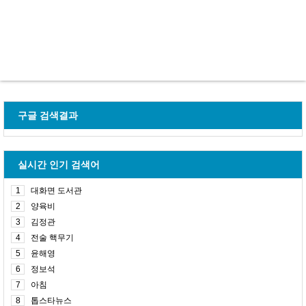
구글 검색결과
실시간 인기 검색어
1
대화면 도서관
2
양육비
3
김정관
4
전술 핵무기
5
윤해영
6
정보석
7
아침
8
톱스타뉴스